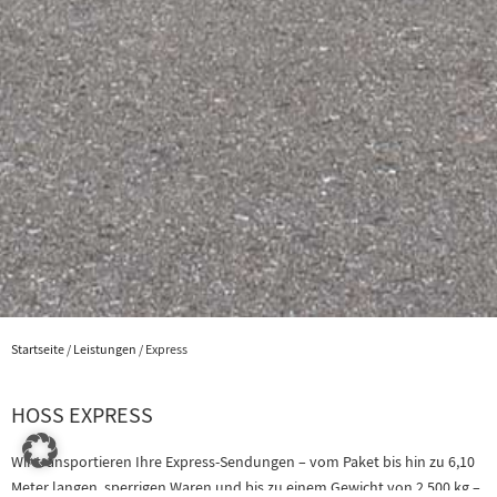
EXPRESS-DIENSTLEISTUNGEN
Startseite
/
Leistungen
/
Express
Hier finden Sie einen Überblick über unser
HOSS EXPRESS
Dienstleistungsangebot aus dem Bereich Express.
Wir transportieren Ihre Express-Sendungen – vom Paket bis hin zu 6,10
Meter langen, sperrigen Waren und bis zu einem Gewicht von 2.500 kg –