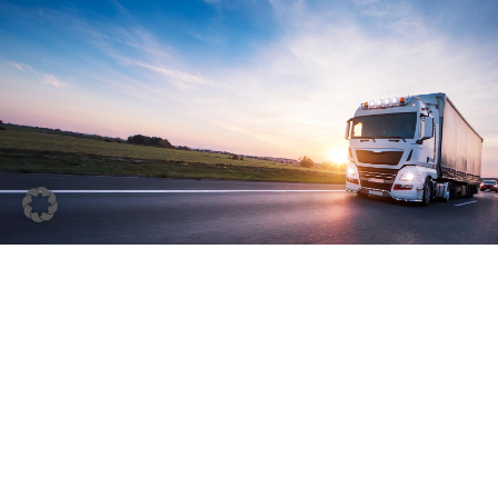
Dank unserer langjährigen Erfahrung im Bereich
Spedition und Logistik können wir Ihnen ein
umfangreiches Dienstleistungsspektrum bieten, das
nahezu alle Belange abdeckt. Dabei nehmen wir
besondere Rücksicht auf Ihre individuellen
Anforderungen.
TRANSPORTE
Egal ob Teil- oder Komplettladungen, Eil- oder
Sonderfahrten, Luft oder Seefracht, wir können all